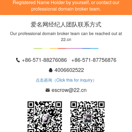
Registered Name Holder by yourself, or contact our
professional domain broker team.
爱名网经纪人团队联系方式
Our professional domain broker team can be reached out at
22.cn
+86-571-88276086 +86-571-87756876
4006602522
点击咨询（Click this for inquiry）
escrow@22.cn